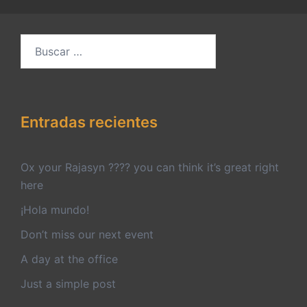
Buscar:
Entradas recientes
Ox your Rajasyn ???? you can think it’s great right
here
¡Hola mundo!
Don’t miss our next event
A day at the office
Just a simple post