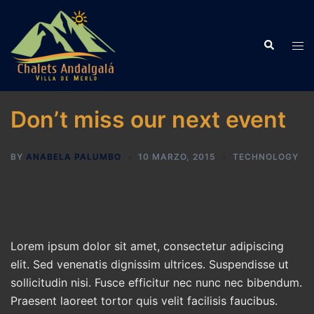
Skip
to
Search
content
Tog
men
Don’t miss our next event
BY
ANABELA PALUMBO
10 MARZO, 2015
TECHNOLOGY
Lorem ipsum dolor sit amet, consectetur adipiscing
elit. Sed venenatis dignissim ultrices. Suspendisse ut
sollicitudin nisi. Fusce efficitur nec nunc nec bibendum.
Praesent laoreet tortor quis velit facilisis faucibus.