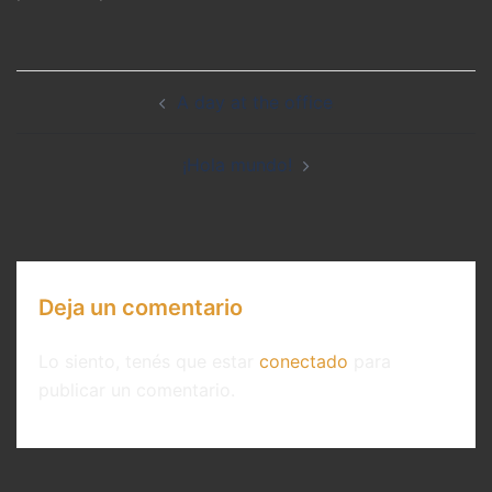
Post
A day at the office
navigation
¡Hola mundo!
Deja un comentario
Lo siento, tenés que estar
conectado
para
publicar un comentario.