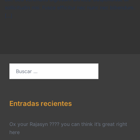
sollicitudin nisi. Fusce efficitur nec nunc nec bibendum.
[…]
Buscar:
Entradas recientes
Ox your Rajasyn ???? you can think it’s great right
here